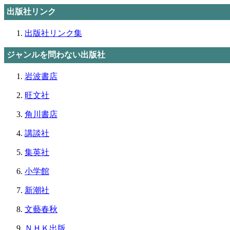
出版社リンク
出版社リンク集
ジャンルを問わない出版社
岩波書店
旺文社
角川書店
講談社
集英社
小学館
新潮社
文藝春秋
ＮＨＫ出版